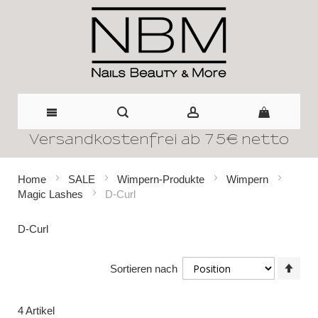
Versandkostenfrei ab 75€ netto
Direkt
zum
Home
SALE
Wimpern-Produkte
Wimpern
Magic Lashes
D-Curl
Inhalt
D-Curl
In
Sortieren nach
abst
Reih
4
Artikel