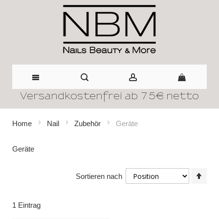
Versandkostenfrei ab 75€ netto
Direkt
zum
Home
Nail
Zubehör
Geräte
Inhalt
Geräte
In
Sortieren nach
abst
Reih
1
Eintrag