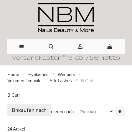
Versandkostenfrei ab 75€ netto
Direkt
zum
Home
Eyelashes
Wimpern
Volumen-Technik
Silk Lashes
B Curl
Inhalt
B Curl
Einkaufen nach
In
Sortieren nach
abst
Reih
24
Artikel