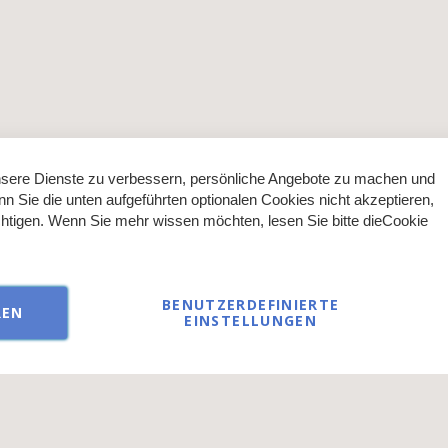
sere Dienste zu verbessern, persönliche Angebote zu machen und
nn Sie die unten aufgeführten optionalen Cookies nicht akzeptieren,
ächtigen. Wenn Sie mehr wissen möchten, lesen Sie bitte die
Cookie
BENUTZERDEFINIERTE
REN
EINSTELLUNGEN
ließlich an Gewerbetreibende oder Personen mit Zertifikat im kosme
© 2026 AKZENT direct GmbH - alle Rechte vorbehalten