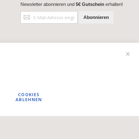
Newsletter abonnieren und
5€ Gutschein
erhalten!
Anmeldung
Abonnieren
zum
Newsletter:
Schli
COOKIES
ABLEHNEN
tischen Bereich