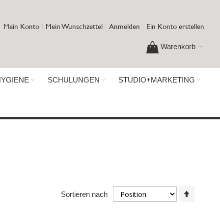
Mein Konto
Mein Wunschzettel
Anmelden
Ein Konto erstellen
Warenkorb
HYGIENE
SCHULUNGEN
STUDIO+MARKETING
In
Sortieren nach
absteig
Reihenf