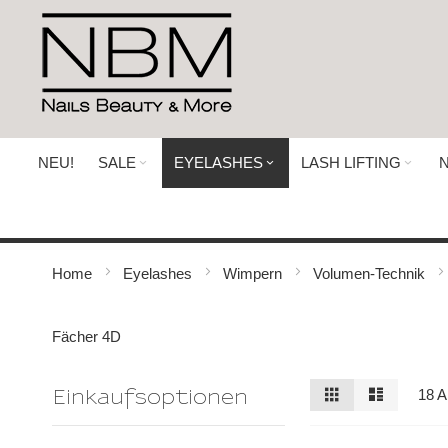
Direkt
zum
Inhalt
NEU!
SALE
EYELASHES
LASH LIFTING
N
Home
Eyelashes
Wimpern
Volumen-Technik
Fächer 4D
Ansicht
Raster
Liste
18
Ar
Einkaufsoptionen
als