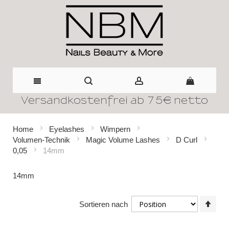
Versandkostenfrei ab 75€ netto
Direkt
zum
Home
Eyelashes
Wimpern
Volumen-Technik
Magic Volume Lashes
D Curl
Inhalt
0,05
14mm
14mm
In
Sortieren nach
abst
Reih