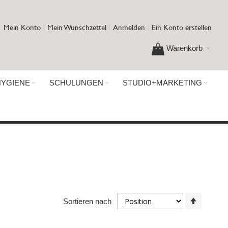
Mein Konto
Mein Wunschzettel
Anmelden
Ein Konto erstellen
Warenkorb
HYGIENE
SCHULUNGEN
STUDIO+MARKETING
In
Sortieren nach
absteig
Reihenf