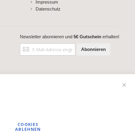
Impressum
Datenschutz
Newsletter abonnieren und
5€ Gutschein
erhalten!
Anmeldung
Abonnieren
zum
Newsletter:
Schli
COOKIES
ABLEHNEN