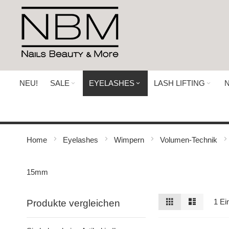
Direkt
zum
Inhalt
NEU!
SALE
EYELASHES
LASH LIFTING
N
Home
Eyelashes
Wimpern
Volumen-Technik
15mm
Ansicht
Raster
Liste
1
Ein
Produkte vergleichen
als