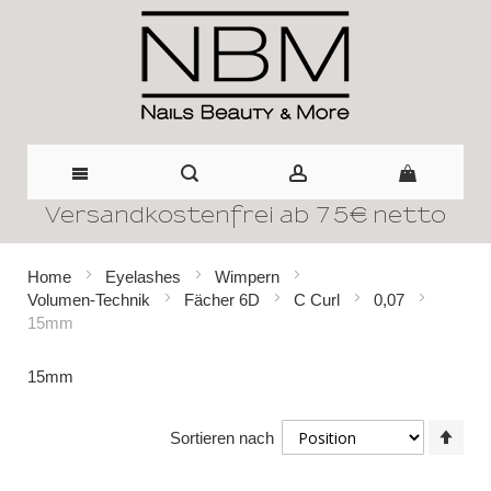
Versandkostenfrei ab 75€ netto
Direkt
zum
Home
Eyelashes
Wimpern
Volumen-Technik
Fächer 6D
C Curl
0,07
Inhalt
15mm
15mm
In
Sortieren nach
abst
Reih