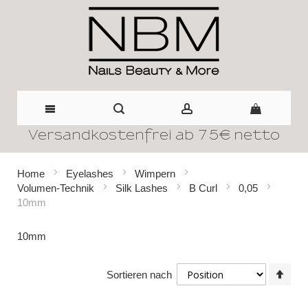
Versandkostenfrei ab 75€ netto
Direkt
zum
Home
Eyelashes
Wimpern
Volumen-Technik
Silk Lashes
B Curl
0,05
Inhalt
10mm
10mm
In
Sortieren nach
abst
Reih