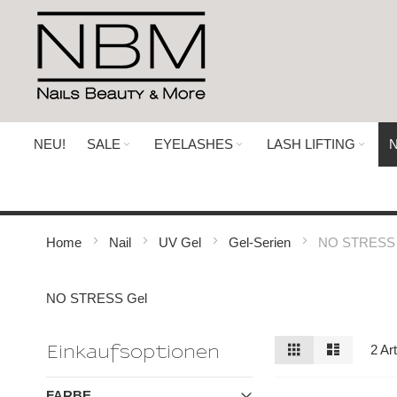
Direkt
zum
Inhalt
NEU!
SALE
EYELASHES
LASH LIFTING
N
Home
Nail
UV Gel
Gel-Serien
NO STRESS 
NO STRESS Gel
Ansicht
Raster
Liste
2
Art
Einkaufsoptionen
als
FARBE