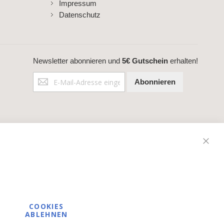
Impressum
Datenschutz
Newsletter abonnieren und
5€ Gutschein
erhalten!
Anmeldung
Abonnieren
zum
Newsletter:
Schli
COOKIES
ABLEHNEN