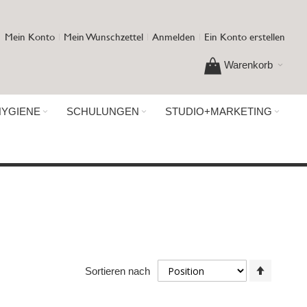
Mein Konto
Mein Wunschzettel
Anmelden
Ein Konto erstellen
Warenkorb
HYGIENE
SCHULUNGEN
STUDIO+MARKETING
In
Sortieren nach
absteig
Reihenf