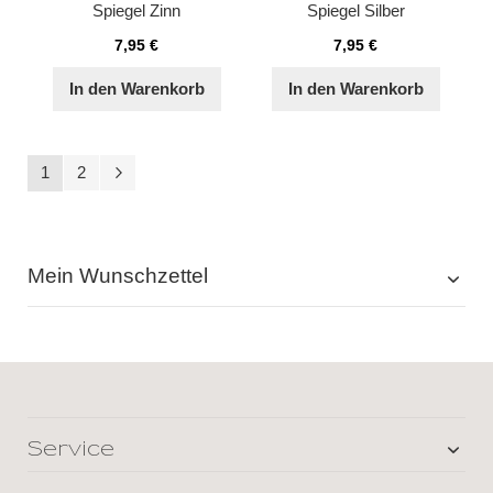
Spiegel Zinn
Spiegel Silber
7,95 €
7,95 €
In den Warenkorb
In den Warenkorb
Seite
Sie lesen gerade Seite
Seite
Seite
Weiter
1
2
Mein Wunschzettel
Service