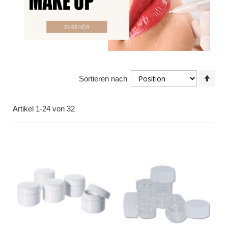
In
Sortieren nach
abst
Reih
Artikel
1
-
24
von
32