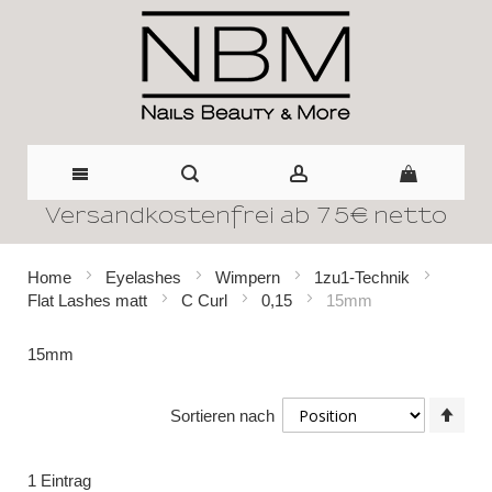
Versandkostenfrei ab 75€ netto
Direkt
zum
Home
Eyelashes
Wimpern
1zu1-Technik
Flat Lashes matt
C Curl
0,15
15mm
Inhalt
15mm
In
Sortieren nach
abst
Reih
1
Eintrag