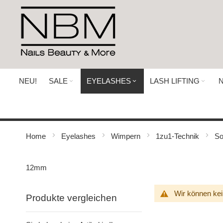
Direkt
zum
Inhalt
NEU!
SALE
EYELASHES
LASH LIFTING
N
Home
Eyelashes
Wimpern
1zu1-Technik
So
12mm
Wir können kei
Produkte vergleichen