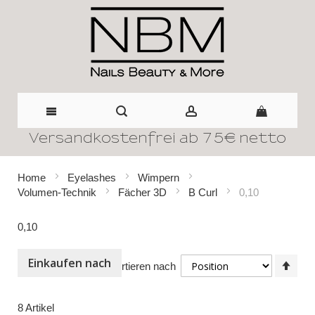
Versandkostenfrei ab 75€ netto
Direkt
zum
Home
Eyelashes
Wimpern
Volumen-Technik
Fächer 3D
B Curl
0,10
Inhalt
0,10
Einkaufen nach
In
Sortieren nach
abst
Reih
8
Artikel