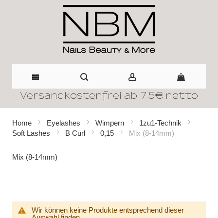
Versandkostenfrei ab 75€ netto
Direkt
zum
Home
Eyelashes
Wimpern
1zu1-Technik
Soft Lashes
B Curl
0,15
Mix (8-14mm)
Inhalt
Mix (8-14mm)
Wir können keine Produkte entsprechend dieser
Auswahl finden