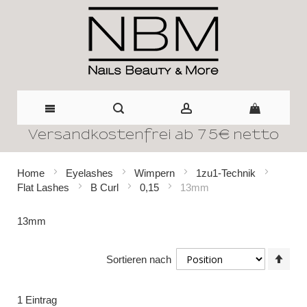
Versandkostenfrei ab 75€ netto
Direkt
zum
Home
Eyelashes
Wimpern
1zu1-Technik
Flat Lashes
B Curl
0,15
13mm
Inhalt
13mm
In
Sortieren nach
abst
Reih
1
Eintrag