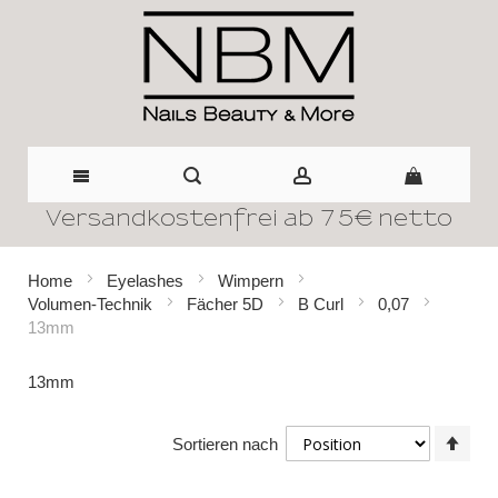
Versandkostenfrei ab 75€ netto
Direkt
zum
Home
Eyelashes
Wimpern
Volumen-Technik
Fächer 5D
B Curl
0,07
Inhalt
13mm
13mm
In
Sortieren nach
abst
Reih