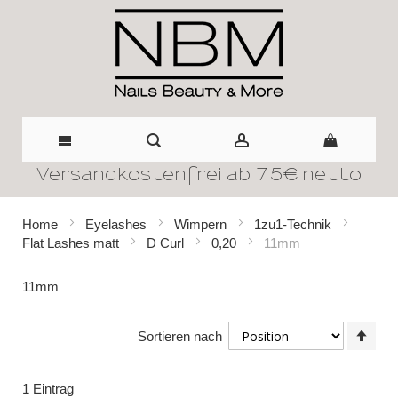
Versandkostenfrei ab 75€ netto
Direkt
zum
Home
Eyelashes
Wimpern
1zu1-Technik
Flat Lashes matt
D Curl
0,20
11mm
Inhalt
11mm
In
Sortieren nach
abst
Reih
1
Eintrag