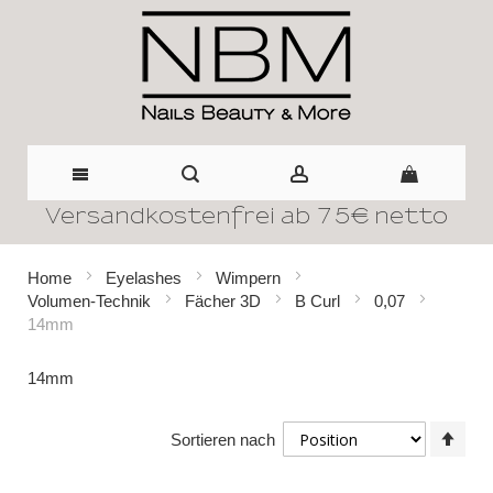
Versandkostenfrei ab 75€ netto
Direkt
zum
Home
Eyelashes
Wimpern
Volumen-Technik
Fächer 3D
B Curl
0,07
Inhalt
14mm
14mm
In
Sortieren nach
abst
Reih