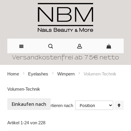
Versandkostenfrei ab 75€ netto
Direkt
zum
Home
Eyelashes
Wimpern
Volumen-Technik
Inhalt
Volumen-Technik
Einkaufen nach
In
Sortieren nach
abst
Reih
Artikel
1
-
24
von
228