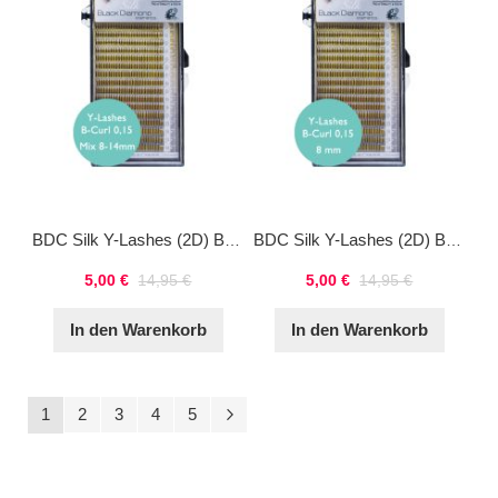
BDC Silk Y-Lashes (2D) B-Curl 0,15 Mix
BDC Silk Y-Lashes (2D) B-Curl 0,15 8mm
5,00 €
14,95 €
5,00 €
14,95 €
In den Warenkorb
In den Warenkorb
Seite
Sie lesen gerade Seite
Seite
Seite
Seite
Seite
Seite
Weiter
1
2
3
4
5