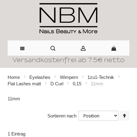
Versandkostenfrei ab 75€ netto
Direkt
zum
Home
Eyelashes
Wimpern
1zu1-Technik
Flat Lashes matt
D Curl
0,15
11mm
Inhalt
11mm
In
Sortieren nach
abst
Reih
1
Eintrag