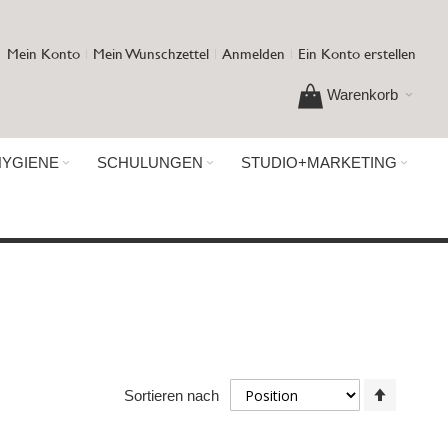
Mein Konto
Mein Wunschzettel
Anmelden
Ein Konto erstellen
Warenkorb
HYGIENE
SCHULUNGEN
STUDIO+MARKETING
In
Sortieren nach
absteig
Reihenf