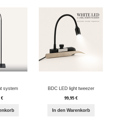
t system
BDC LED light tweezer
 €
99,95 €
enkorb
In den Warenkorb