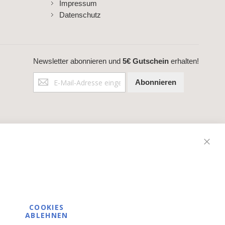
Impressum
Datenschutz
Newsletter abonnieren und
5€ Gutschein
erhalten!
Anmeldung
Abonnieren
zum
Newsletter:
Schli
COOKIES
ABLEHNEN