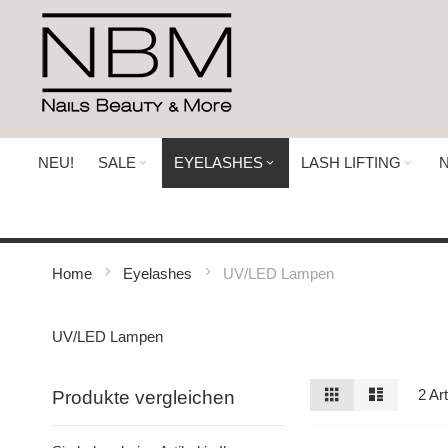
Direkt
zum
Inhalt
NEU!
SALE
EYELASHES
LASH LIFTING
N
Home
Eyelashes
UV/LED Lampen
UV/LED Lampen
Ansicht
Raster
Liste
2
Art
Produkte vergleichen
als