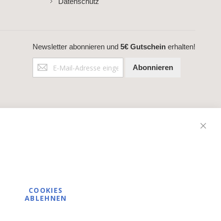
Datenschutz
Newsletter abonnieren und
5€ Gutschein
erhalten!
Anmeldung
Abonnieren
zum
Newsletter:
Schli
COOKIES
ABLEHNEN
tischen Bereich