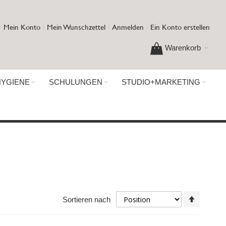
Mein Konto
Mein Wunschzettel
Anmelden
Ein Konto erstellen
Warenkorb
HYGIENE
SCHULUNGEN
STUDIO+MARKETING
In
Sortieren nach
absteig
Reihenf