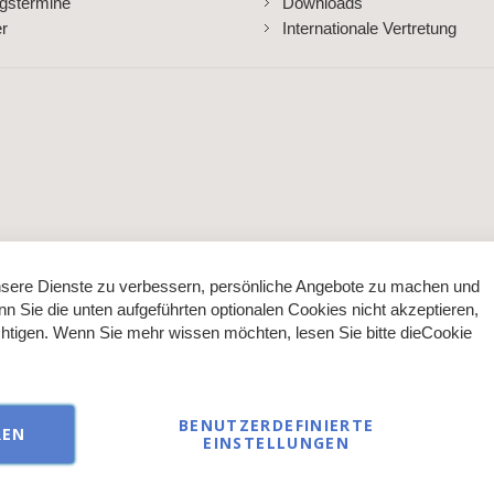
gstermine
Downloads
er
Internationale Vertretung
sere Dienste zu verbessern, persönliche Angebote zu machen und
nn Sie die unten aufgeführten optionalen Cookies nicht akzeptieren,
ächtigen. Wenn Sie mehr wissen möchten, lesen Sie bitte die
Cookie
BENUTZERDEFINIERTE
REN
EINSTELLUNGEN
ließlich an Gewerbetreibende oder Personen mit Zertifikat im kosme
© 2026 AKZENT direct GmbH - alle Rechte vorbehalten