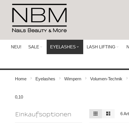
Direkt
zum
Inhalt
NEU!
SALE
EYELASHES
LASH LIFTING
N
Home
Eyelashes
Wimpern
Volumen-Technik
0,10
Ansicht
Raster
Liste
6
Art
Einkaufsoptionen
als