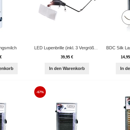
ngsmilch
BDC Silk La
LED Lupenbrille (inkl. 3 Vergrößerungen (1,5x / 2,5x / 3,5x)
 €
39,95 €
14,95
enkorb
In den Warenkorb
In d
-67%