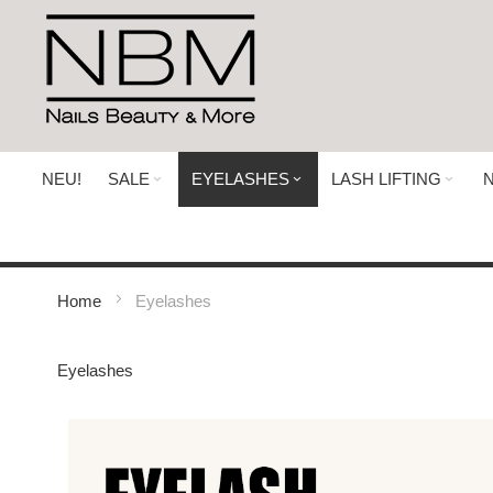
Direkt
zum
Inhalt
NEU!
SALE
EYELASHES
LASH LIFTING
N
Home
Eyelashes
Eyelashes