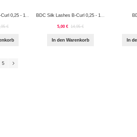
BD
BDC Silk Lashes B-Curl 0,25 - 11 mm
BDC Silk Lashes B-Curl 0,25 - 12 mm
,95 €
5,00 €
14,95 €
enkorb
In den Warenkorb
In d
ite
e
Seite
Seite
Weiter
5