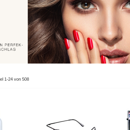
kel
1
-
24
von
508