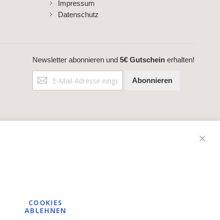
Impressum
Datenschutz
Newsletter abonnieren und
5€ Gutschein
erhalten!
Anmeldung
Abonnieren
zum
Newsletter:
Schli
COOKIES
ABLEHNEN