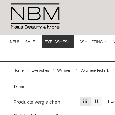
Direkt
zum
Inhalt
NEU!
SALE
EYELASHES
LASH LIFTING
N
Home
Eyelashes
Wimpern
Volumen-Technik
13mm
Ansicht
Raster
Liste
1
Ein
Produkte vergleichen
als