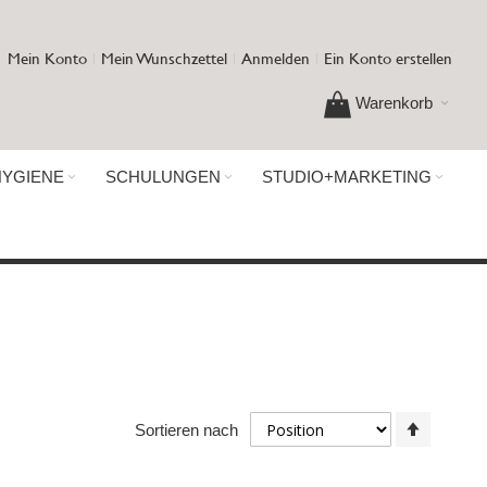
Mein Konto
Mein Wunschzettel
Anmelden
Ein Konto erstellen
Warenkorb
HYGIENE
SCHULUNGEN
STUDIO+MARKETING
In
Sortieren nach
absteig
Reihenf