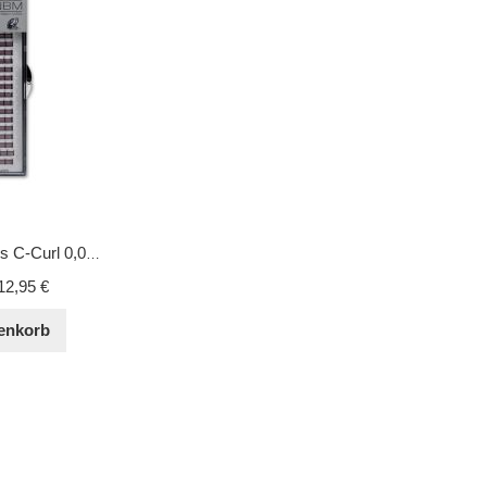
BDC Silk 6D-Lashes C-Curl 0,07 15 mm
12,95 €
enkorb