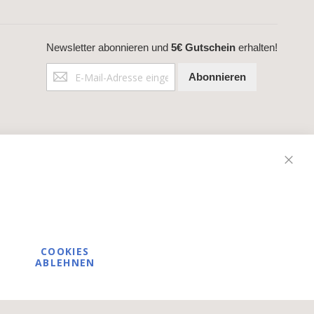
Newsletter abonnieren und
5€ Gutschein
erhalten!
Anmeldung
Abonnieren
zum
Newsletter:
Schli
COOKIES
ABLEHNEN
tischen Bereich