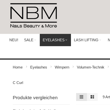
Direkt
zum
Inhalt
NEU!
SALE
EYELASHES
LASH LIFTING
N
Home
Eyelashes
Wimpern
Volumen-Technik
C Curl
Ansicht
Raster
Liste
9
Art
Produkte vergleichen
als