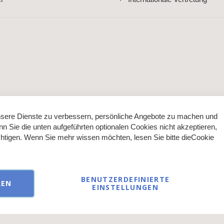
sere Dienste zu verbessern, persönliche Angebote zu machen und
nn Sie die unten aufgeführten optionalen Cookies nicht akzeptieren,
ächtigen. Wenn Sie mehr wissen möchten, lesen Sie bitte die
Cookie
BENUTZERDEFINIERTE
REN
EINSTELLUNGEN
ließlich an Gewerbetreibende oder Personen mit Zertifikat im kosme
© 2026 AKZENT direct GmbH - alle Rechte vorbehalten