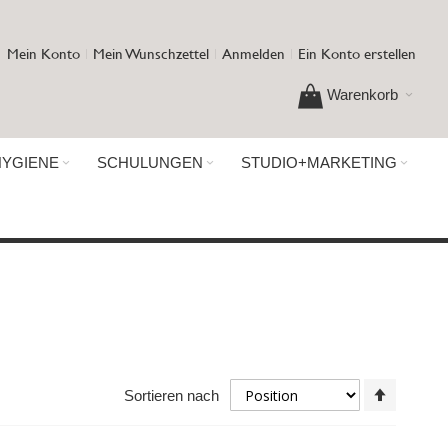
Mein Konto
Mein Wunschzettel
Anmelden
Ein Konto erstellen
Warenkorb
HYGIENE
SCHULUNGEN
STUDIO+MARKETING
In
Sortieren nach
absteig
Reihenf