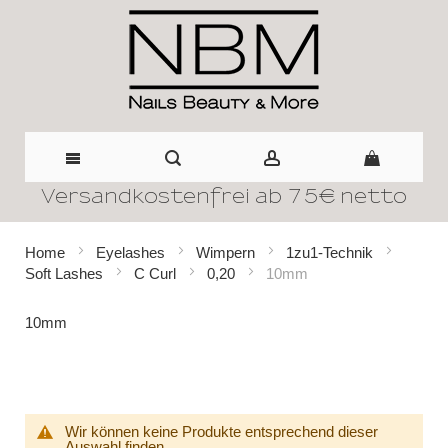
Versandkostenfrei ab 75€ netto
Direkt
zum
Home
Eyelashes
Wimpern
1zu1-Technik
Soft Lashes
C Curl
0,20
10mm
Inhalt
10mm
Wir können keine Produkte entsprechend dieser
Auswahl finden