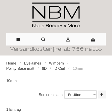
Versandkostenfrei ab 75€ netto
Direkt
zum
Home
Eyelashes
Wimpern
Pointy Base matt
8D
D Curl
10mm
Inhalt
10mm
In
Sortieren nach
abst
Reih
1
Eintrag