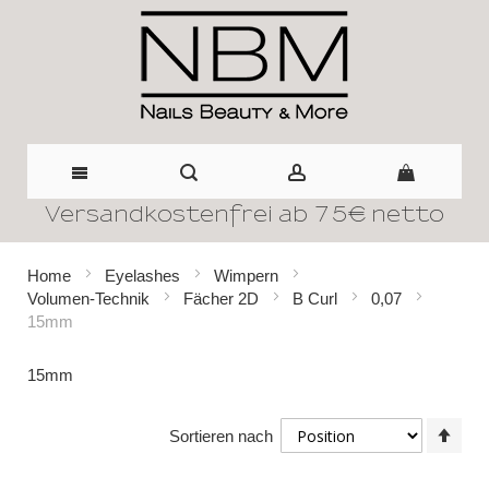
Versandkostenfrei ab 75€ netto
Direkt
zum
Home
Eyelashes
Wimpern
Volumen-Technik
Fächer 2D
B Curl
0,07
Inhalt
15mm
15mm
In
Sortieren nach
abst
Reih