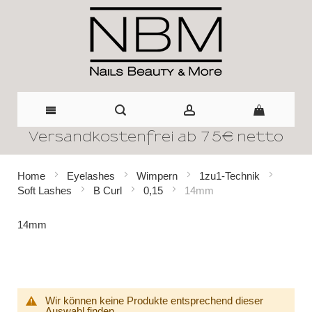
Versandkostenfrei ab 75€ netto
Direkt
zum
Home
Eyelashes
Wimpern
1zu1-Technik
Soft Lashes
B Curl
0,15
14mm
Inhalt
14mm
Wir können keine Produkte entsprechend dieser
Auswahl finden