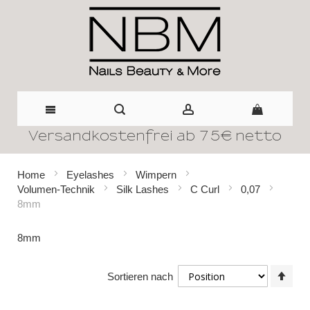
Versandkostenfrei ab 75€ netto
Direkt
zum
Home
Eyelashes
Wimpern
Volumen-Technik
Silk Lashes
C Curl
0,07
Inhalt
8mm
8mm
In
Sortieren nach
abst
Reih