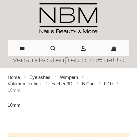
Versandkostenfrei ab 75€ netto
Direkt
zum
Home
Eyelashes
Wimpern
Volumen-Technik
Fächer 3D
B Curl
0,10
Inhalt
10mm
10mm