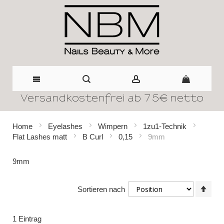
Versandkostenfrei ab 75€ netto
Direkt
zum
Home
Eyelashes
Wimpern
1zu1-Technik
Flat Lashes matt
B Curl
0,15
9mm
Inhalt
9mm
In
Sortieren nach
abst
Reih
1
Eintrag