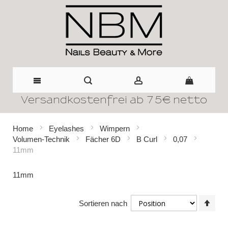
Versandkostenfrei ab 75€ netto
Direkt
zum
Home
Eyelashes
Wimpern
Volumen-Technik
Fächer 6D
B Curl
0,07
Inhalt
11mm
11mm
In
Sortieren nach
abst
Reih