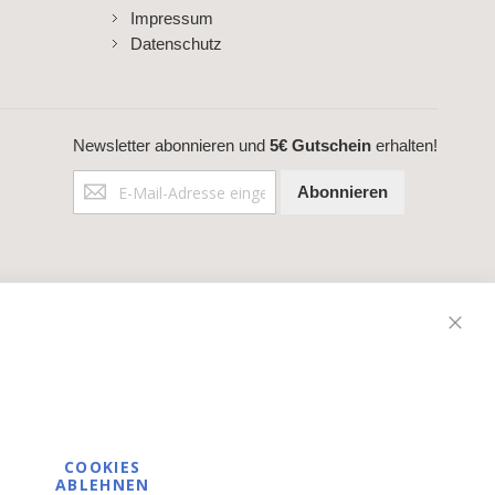
Impressum
Datenschutz
Newsletter abonnieren und
5€ Gutschein
erhalten!
Anmeldung
Abonnieren
zum
Newsletter:
Schli
COOKIES
ABLEHNEN