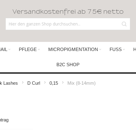
Versandkostenfrei ab 75€ netto
AIL
PFLEGE
MICROPIGMENTATION
FUSS
B2C SHOP
lk Lashes
D Curl
0,15
Mix (8-14mm)
trag