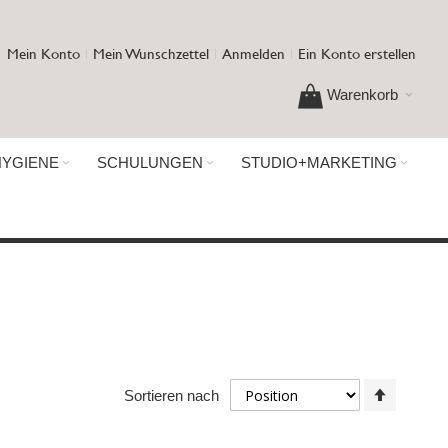
Mein Konto
Mein Wunschzettel
Anmelden
Ein Konto erstellen
Warenkorb
HYGIENE
SCHULUNGEN
STUDIO+MARKETING
In
Sortieren nach
absteig
Reihenf