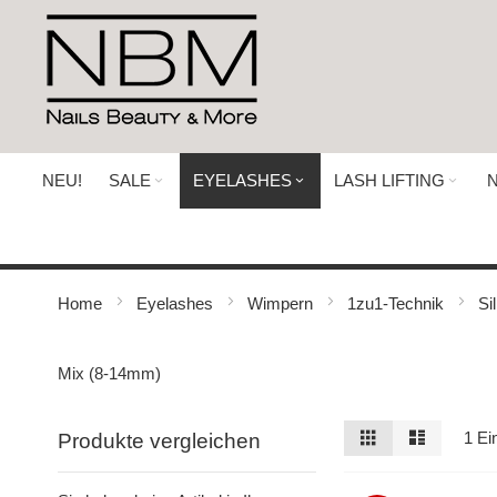
Direkt
zum
Inhalt
NEU!
SALE
EYELASHES
LASH LIFTING
N
Home
Eyelashes
Wimpern
1zu1-Technik
Si
Mix (8-14mm)
Ansicht
Raster
Liste
1
Ein
Produkte vergleichen
als