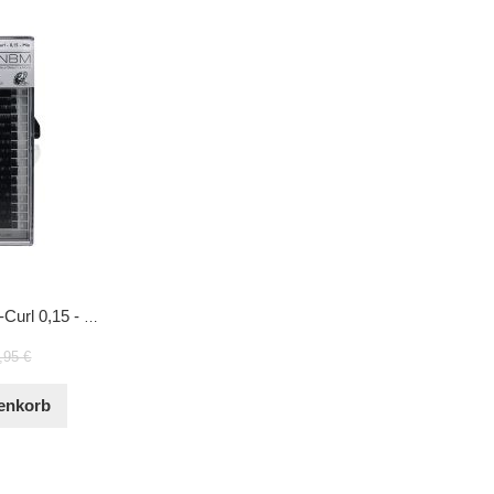
BDC Silk Lashes D-Curl 0,15 - Mix
,95 €
enkorb