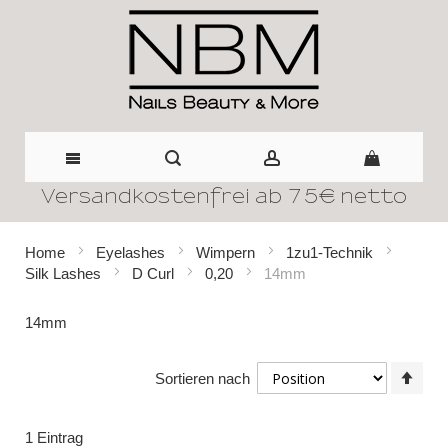
Versandkostenfrei ab 75€ netto
Direkt
zum
Home
Eyelashes
Wimpern
1zu1-Technik
Silk Lashes
D Curl
0,20
14mm
Inhalt
14mm
In
Sortieren nach
abst
Reih
1
Eintrag