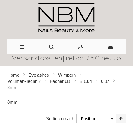
Versandkostenfrei ab 75€ netto
Direkt
zum
Home
Eyelashes
Wimpern
Volumen-Technik
Fächer 6D
B Curl
0,07
Inhalt
8mm
8mm
In
Sortieren nach
abst
Reih