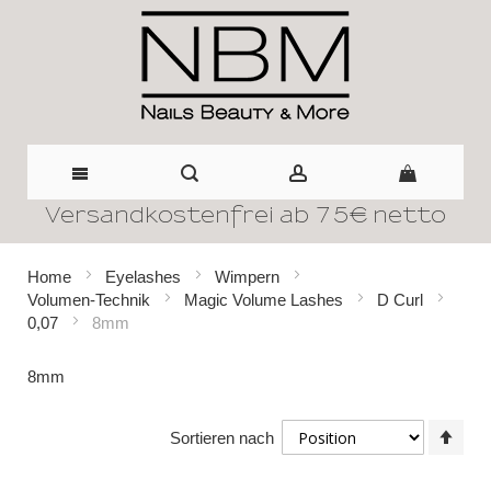
Versandkostenfrei ab 75€ netto
Direkt
zum
Home
Eyelashes
Wimpern
Volumen-Technik
Magic Volume Lashes
D Curl
Inhalt
0,07
8mm
8mm
In
Sortieren nach
abst
Reih