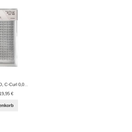
Pointy Base matt 8D, C-Curl 0,05 - Mix
19,95 €
enkorb