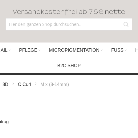
Versandkostenfrei ab 75€ netto
AIL
PFLEGE
MICROPIGMENTATION
FUSS
B2C SHOP
8D
C Curl
Mix (8-14mm)
trag