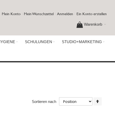
Mein Konto
Mein Wunschzettel
Anmelden
Ein Konto erstellen
Warenkorb
HYGIENE
SCHULUNGEN
STUDIO+MARKETING
In
Sortieren nach
absteig
Reihenf