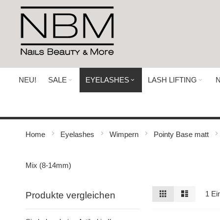
Direkt
zum
Inhalt
NEU!
SALE
EYELASHES
LASH LIFTING
N
Home
Eyelashes
Wimpern
Pointy Base matt
Mix (8-14mm)
Ansicht
Raster
Liste
1
Ein
Produkte vergleichen
als