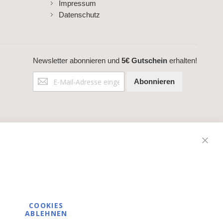
Impressum
Datenschutz
Newsletter abonnieren und
5€ Gutschein
erhalten!
Anmeldung
Abonnieren
zum
Newsletter:
Schli
COOKIES
ABLEHNEN