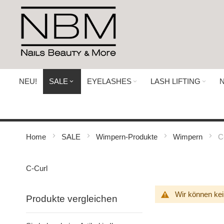
Direkt
zum
Inhalt
NEU!
SALE
EYELASHES
LASH LIFTING
N
Home
SALE
Wimpern-Produkte
Wimpern
C
C-Curl
Wir können kei
Produkte vergleichen