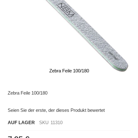
Zebra Feile 100/180
Zum
Anfang
der
Zebra Feile 100/180
Bildergalerie
springen
Seien Sie der erste, der dieses Produkt bewertet
AUF LAGER
SKU
11310