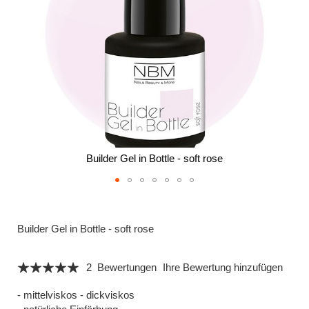
Builder Gel in Bottle - soft rose
Zum
Anfang
der
Builder Gel in Bottle - soft rose
Bildergalerie
springen
Bewertung:
2
Bewertungen
Ihre Bewertung hinzufügen
100
100
% of
- mittelviskos - dickviskos