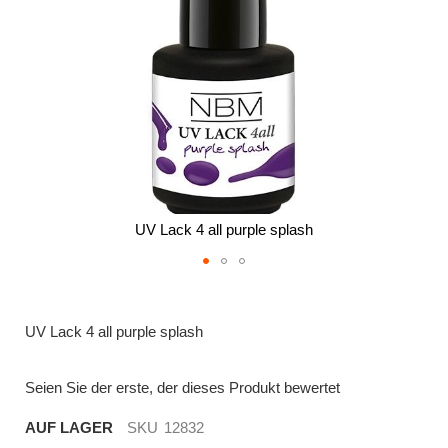
UV Lack 4 all purple splash
Zum
Anfang
der
UV Lack 4 all purple splash
Bildergalerie
springen
Seien Sie der erste, der dieses Produkt bewertet
AUF LAGER
SKU
12832