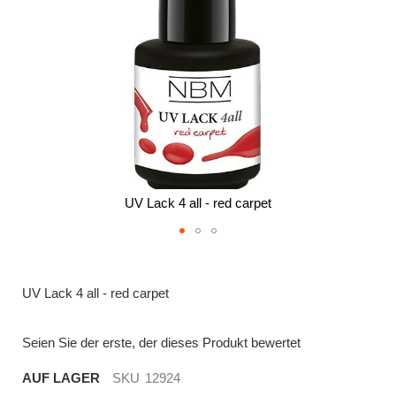
UV Lack 4 all - red carpet
Zum
Anfang
der
UV Lack 4 all - red carpet
Bildergalerie
springen
Seien Sie der erste, der dieses Produkt bewertet
AUF LAGER
SKU
12924