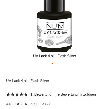
UV Lack 4 all - Flash Silver
Zum
Anfang
der
UV Lack 4 all - Flash Silver
Bildergalerie
springen
Bewertung:
1
Bewertung
Ihre Bewertung hinzufügen
100
100
% of
AUF LAGER
SKU
12963