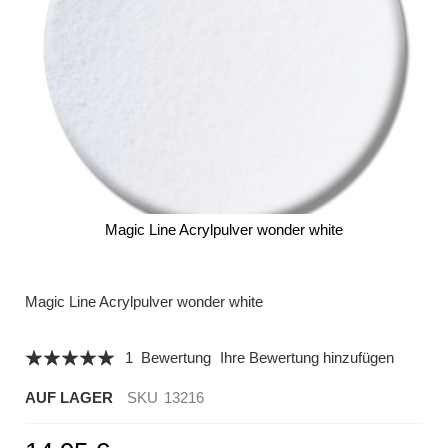
Magic Line Acrylpulver wonder white
Zum
Anfang
der
Magic Line Acrylpulver wonder white
Bildergalerie
springen
Bewertung:
1
Bewertung
Ihre Bewertung hinzufügen
100
100
% of
AUF LAGER
SKU
13216