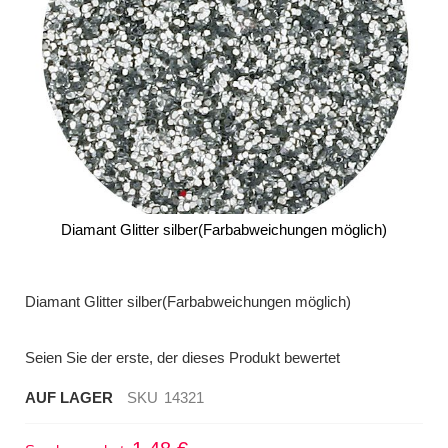
Diamant Glitter silber(Farbabweichungen möglich)
Zum
Anfang
der
Diamant Glitter silber(Farbabweichungen möglich)
Bildergalerie
springen
Seien Sie der erste, der dieses Produkt bewertet
AUF LAGER
SKU
14321