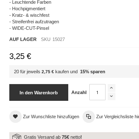
- Leuchtende Farben
- Hochpigmentiert
- Kratz- & wischfest
- Streifenfrei aufzutragen
- WIDE-CUT-Pinsel
AUF LAGER
SKU
15027
3,25 €
20 für jeweils
kaufen und
15
% sparen
2,75 €
Nagellack Nr. 27 french white
Anzahl
In den Warenkorb
Zur Wunschliste hinzufügen
Zur Vergleichsliste h
Gratis Versand ab
75€
netto
!