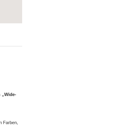
m
„Wide-
n Farben,