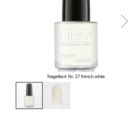
Nagellack Nr. 27 french white
Zum
Anfang
der
Bildergalerie