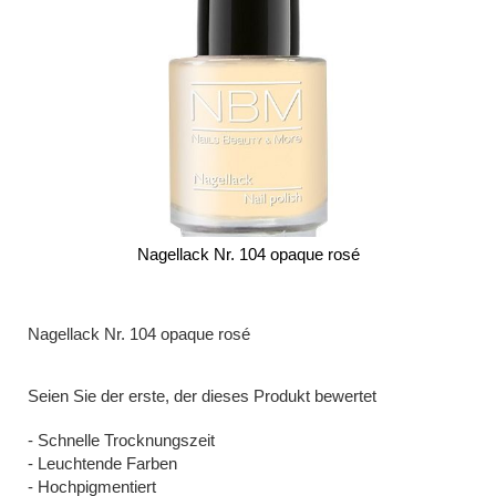
Nagellack Nr. 104 opaque rosé
Zum
Anfang
der
Nagellack Nr. 104 opaque rosé
Bildergalerie
springen
Seien Sie der erste, der dieses Produkt bewertet
- Schnelle Trocknungszeit
- Leuchtende Farben
- Hochpigmentiert