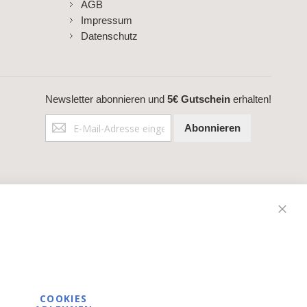
AGB
Impressum
Datenschutz
Newsletter abonnieren und
5€ Gutschein
erhalten!
Anmeldung
Abonnieren
zum
Newsletter:
Schli
COOKIES