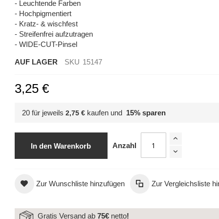
- Leuchtende Farben
- Hochpigmentiert
- Kratz- & wischfest
- Streifenfrei aufzutragen
- WIDE-CUT-Pinsel
AUF LAGER
SKU
15147
3,25 €
20 für jeweils
kaufen und
15
% sparen
2,75 €
Nagellack Nr. 147 loving heart
Anzahl
In den Warenkorb
Zur Wunschliste hinzufügen
Zur Vergleichsliste h
Gratis Versand ab
75€
netto
!