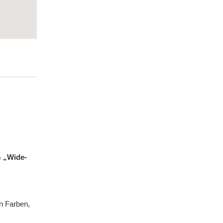
m
„Wide-
n Farben,