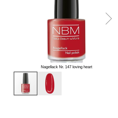
Nagellack Nr. 147 loving heart
Zum
Anfang
der
Bildergalerie