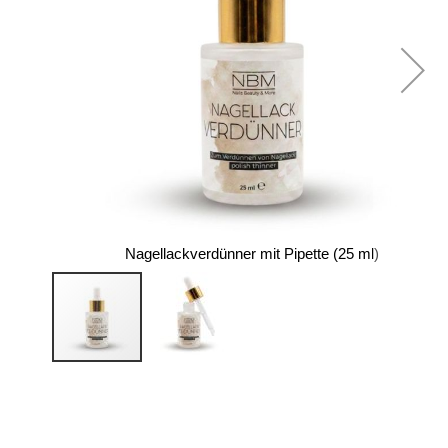
Nagellackverdünner mit Pipette (25 ml)
Zum
Anfang
der
Bildergalerie