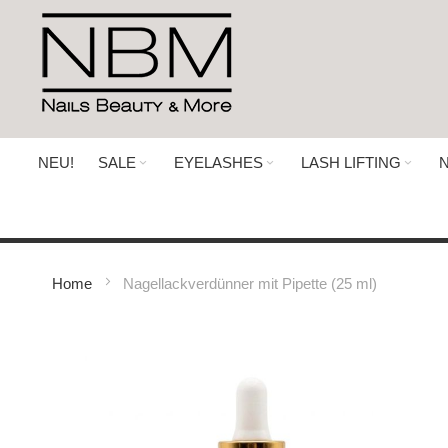
Direkt
zum
Inhalt
NEU!
SALE
EYELASHES
LASH LIFTING
N
Home
Nagellackverdünner mit Pipette (25 ml)
Zum
Ende
der
Bildergalerie
springen