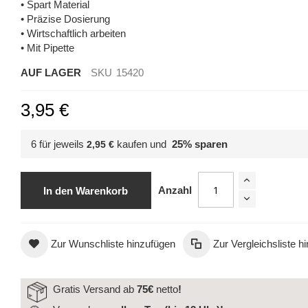
• Spart Material
• Präzise Dosierung
• Wirtschaftlich arbeiten
• Mit Pipette
AUF LAGER
SKU
15420
3,95 €
6 für jeweils
kaufen und
25
% sparen
2,95 €
Nagellackverdünner mit Pipette (25 ml)
Anzahl
In den Warenkorb
Zur Wunschliste hinzufügen
Zur Vergleichsliste h
Gratis Versand ab
75€
netto
!