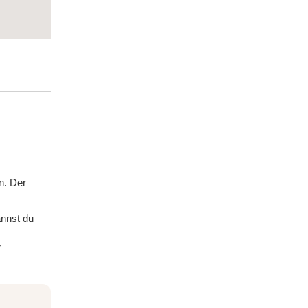
n. Der
annst du
r